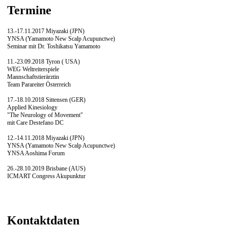
Termine
13.-17.11.2017 Miyazaki (JPN)
YNSA (Yamamoto New Scalp Acupunctwe)
Seminar mit Dr. Toshikatsu Yamamoto
11.-23.09.2018 Tyron ( USA)
WEG Weltreiterspiele
Mannschaftstierärztin
Team Parareiter Österreich
17.-18.10.2018 Sittensen (GER)
Applied Kinesiology
"The Neurology of Movement"
mit Care Destefano DC
12.-14.11.2018 Miyazaki (JPN)
YNSA (Yamamoto New Scalp Acupunctwe)
YNSA Aoshima Forum
26.-28.10.2019 Brisbane (AUS)
ICMART Congress Akupunktur
Kontaktdaten