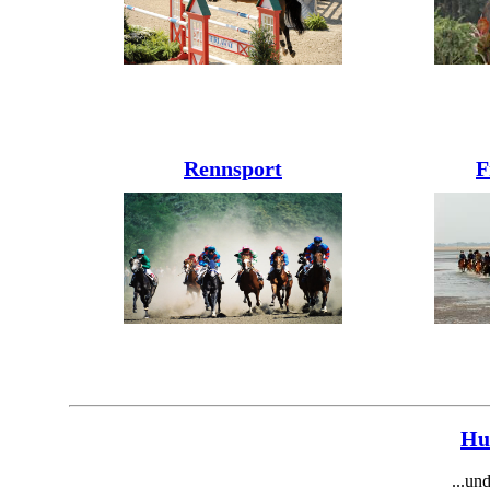
Rennsport
F
Hu
...un