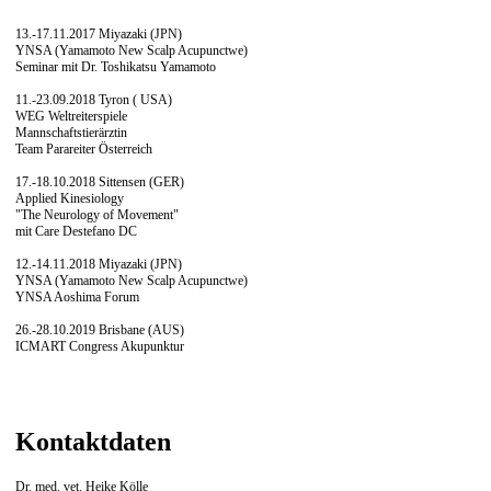
13.-17.11.2017 Miyazaki (JPN)
YNSA (Yamamoto New Scalp Acupunctwe)
Seminar mit Dr. Toshikatsu Yamamoto
11.-23.09.2018 Tyron ( USA)
WEG Weltreiterspiele
Mannschaftstierärztin
Team Parareiter Österreich
17.-18.10.2018 Sittensen (GER)
Applied Kinesiology
"The Neurology of Movement"
mit Care Destefano DC
12.-14.11.2018 Miyazaki (JPN)
YNSA (Yamamoto New Scalp Acupunctwe)
YNSA Aoshima Forum
26.-28.10.2019 Brisbane (AUS)
ICMART Congress Akupunktur
Kontaktdaten
Dr. med. vet. Heike Kölle