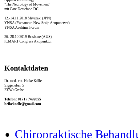
"The Neurology of Movement"
mit Care Destefano DC
12.-14.11.2018 Miyazaki (JPN)
YNSA (Yamamoto New Scalp Acupunctwe)
YNSA Aoshima Forum
26.-28.10.2019 Brisbane (AUS)
ICMART Congress Akupunktur
Kontaktdaten
Dr. med. vet. Heike Kölle
Siggeneben 5
23749 Grube
Telefon: 0171 / 7492655
heikekoelle@gmail.com
Chiropraktische Behandl