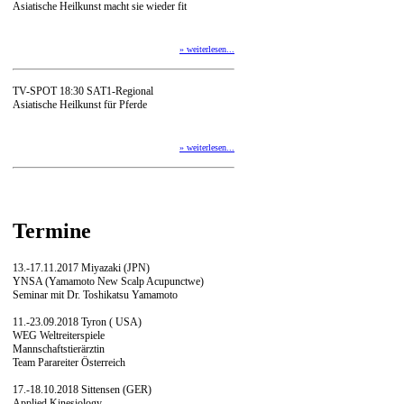
Asiatische Heilkunst macht sie wieder fit
» weiterlesen...
TV-SPOT 18:30 SAT1-Regional
Asiatische Heilkunst für Pferde
» weiterlesen...
Termine
13.-17.11.2017 Miyazaki (JPN)
YNSA (Yamamoto New Scalp Acupunctwe)
Seminar mit Dr. Toshikatsu Yamamoto
11.-23.09.2018 Tyron ( USA)
WEG Weltreiterspiele
Mannschaftstierärztin
Team Parareiter Österreich
17.-18.10.2018 Sittensen (GER)
Applied Kinesiology